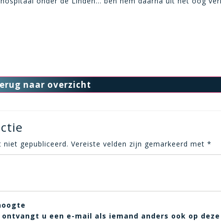
ir hospitaal onder de Linden… ben hem daarna uit het oog ver
erug naar overzicht
ctie
 niet gepubliceerd.
Vereiste velden zijn gemarkeerd met
*
hoogte
t, ontvangt u een e-mail als iemand anders ook op deze