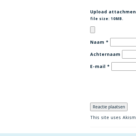
Upload attachmen
file size:
10MB.
Naam
*
Achternaam
E-mail
*
This site uses Akis