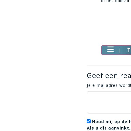
in het milita
T
Geef een rea
Je e-mailadres wordt
Houd mij op de 
Als u dit aanvink