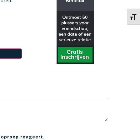
loren.
Kies 
 oproep reageert.