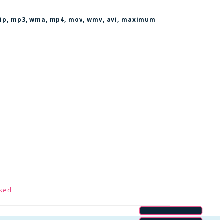
, zip, mp3, wma, mp4, mov, wmv, avi
, maximum
sed.