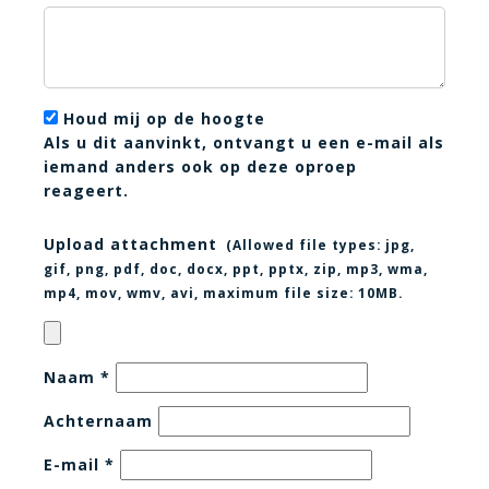
Houd mij op de hoogte
Als u dit aanvinkt, ontvangt u een e-mail als
iemand anders ook op deze oproep
reageert.
Upload attachment
(Allowed file types:
jpg,
gif, png, pdf, doc, docx, ppt, pptx, zip, mp3, wma,
mp4, mov, wmv, avi
, maximum file size:
10MB.
Naam
*
Achternaam
E-mail
*