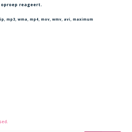
 oproep reageert.
, zip, mp3, wma, mp4, mov, wmv, avi
, maximum
sed.