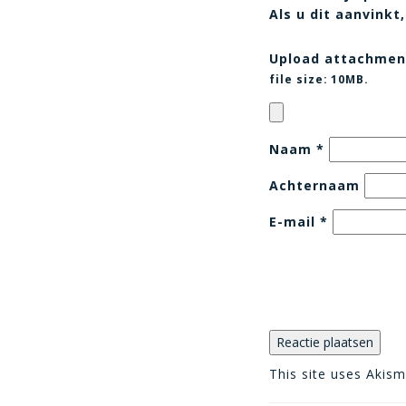
Als u dit aanvink
Upload attachmen
file size:
10MB.
Naam
*
Achternaam
E-mail
*
This site uses Akis