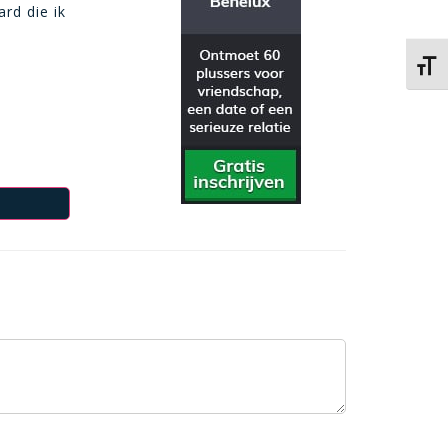
rd die ik
Kies 