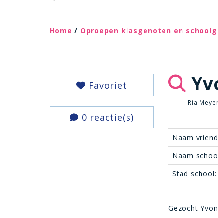
Home
/
Oproepen klasgenoten en school
Yv
Favoriet
Ria Meye
0 reactie(s)
Naam vriend
Naam school
Stad school:
Gezocht Yvon