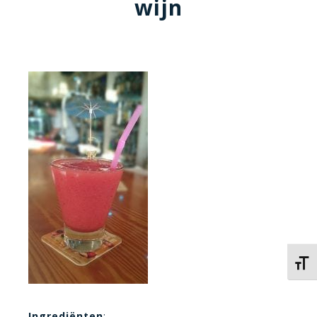
wijn
Kies 
Ingrediënten
: