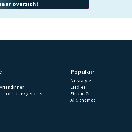
naar overzicht
e
Populair
Nostalgie
 vriendinnen
Liedjes
ts- of streekgenoten
Financiën
n
Alle themas