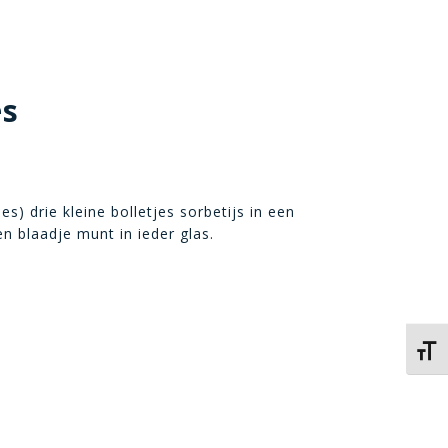
es
s) drie kleine bolletjes sorbetijs in een
 blaadje munt in ieder glas.
Kies 