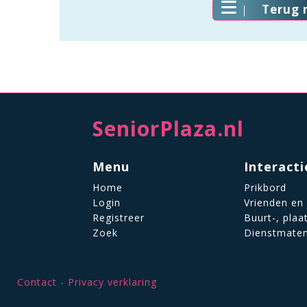
Terug 
SeniorPlaza.nl
Menu
Interacti
Home
Prikbord
Login
Vrienden en
Registreer
Buurt-, plaa
Zoek
Dienstmate
Contact
Privacy verklaring