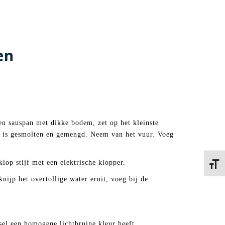
en
en sauspan met dikke bodem, zet op het kleinste
er is gesmolten en gemengd. Neem van het vuur. Voeg
op stijf met een elektrische klopper.
Kies 
nijp het overtollige water eruit, voeg bij de
el een homogene lichtbruine kleur heeft.