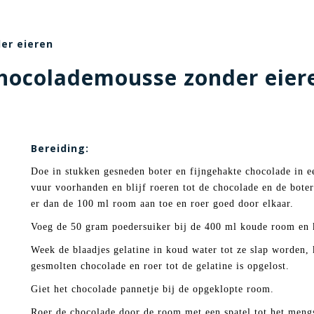
er eieren
hocolademousse zonder eier
Bereiding:
Doe in stukken gesneden boter en fijngehakte chocolade in e
vuur voorhanden en blijf roeren tot de chocolade en de bot
er dan de 100 ml room aan toe en roer goed door elkaar.
Voeg de 50 gram poedersuiker bij de 400 ml koude room en kl
Week de blaadjes gelatine in koud water tot ze slap worden, k
gesmolten chocolade en roer tot de gelatine is opgelost.
Giet het chocolade pannetje bij de opgeklopte room.
Roer de chocolade door de room met een spatel tot het mengs