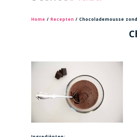
Home
/
Recepten
/ Chocolademousse zond
C
Ingrediënten: