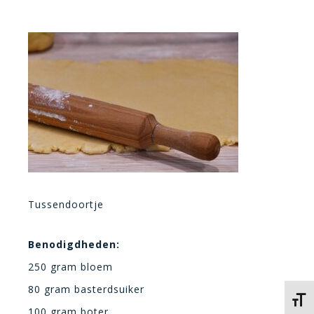
Tussendoortje
Benodigdheden:
250 gram bloem
80 gram basterdsuiker
Kies 
100 gram boter