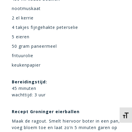
nootmuskaat
2 el kerrie
4 takjes fijngehakte peterselie
5 eieren
50 gram paneermeel
frituurolie
keukenpapier
Bereidingstijd:
45 minuten
wachttijd: 3 uur
Recept Groninger eierballen
Kies 
Maak de ragout. Smelt hiervoor boter in een pan,
voeg bloem toe en laat zo’n 5 minuten garen op