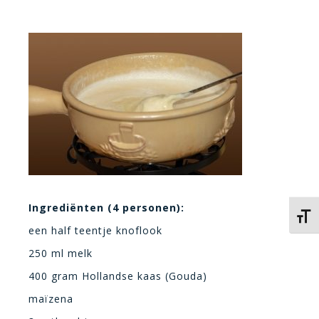
Ingrediënten (4 personen):
Kies 
een half teentje knoflook
250 ml melk
400 gram Hollandse kaas (Gouda)
maïzena