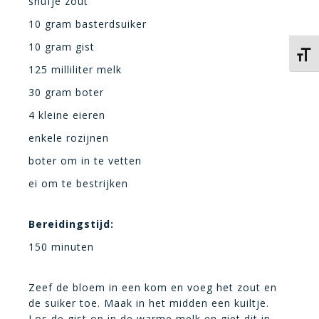
snufje zout
10 gram basterdsuiker
10 gram gist
Kies 
125 milliliter melk
30 gram boter
4 kleine eieren
enkele rozijnen
boter om in te vetten
ei om te bestrijken
Bereidingstijd:
150 minuten
Zeef de bloem in een kom en voeg het zout en
de suiker toe. Maak in het midden een kuiltje.
Los de gist op in de warme melk en giet dit in