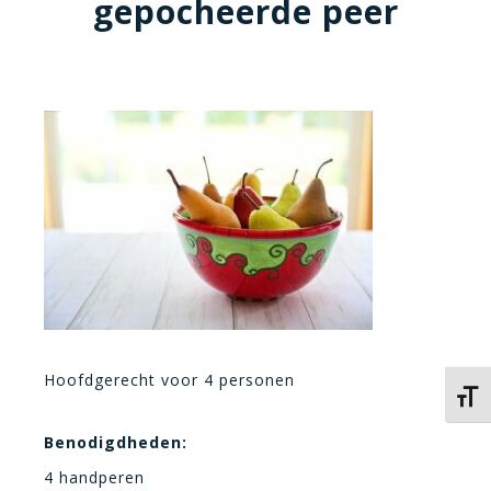
gepocheerde peer
Hoofdgerecht voor 4 personen
Kies 
Benodigdheden:
4 handperen