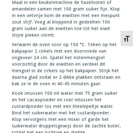
Maal in een keukenmachine de hazelnoten of
amandelen samen met 100 gram suiker fijn. Klop
in een vetvrije kom de eiwitten met een mespunt
zout stijf. Voeg al kloppend in gedeelten 100
gram suiker aan de eiwitten toe tot het eiwit
stijve pieken vormt.
Kies 
Verwarm de oven voor op 150 °C. Teken op het
bakpapier 2 cirkels met een doorsnede van
ongeveer 24 cm. Spatel het notenmengsel
voorzichtig door de eiwitten en verdeel dit
mengsel in de cirkels op het bakpapier. Strijk het
daarna glad zodat er 2 dikke plakken ontstaan en
bak ze in de oven in 40-45 minuten gaar.
Kook intussen 100 ml water met 75 gram suiker
en het cacaopoeder en roer intussen het
custardpoeder los met een theelepeltje water.
Bind het suikerwater met het custardpoeder.
Klop vervolgens met een mixer of garde het
suikerwater druppelsgewijs door de zachte boter,
totdat het een luchtige en gladde