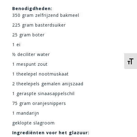
Benodigdheden:
350 gram zelfrijzend bakmeel
225 gram basterdsuiker
25 gram boter
1 ei
½ deciliter water
Kies 
1 mespunt zout
1 theelepel nootmuskaat
2 theelepels gemalen anijszaad
1 geraspte sinaasappelschil
75 gram oranjesnippers
1 mandarijn
geklopte slagroom
Ingrediënten voor het glazuur: