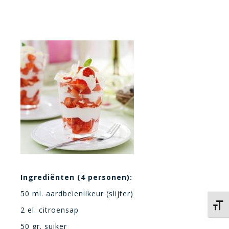
Ingrediënten (4 personen):
50 ml. aardbeienlikeur (slijter)
Kies 
2 el. citroensap
50 gr. suiker