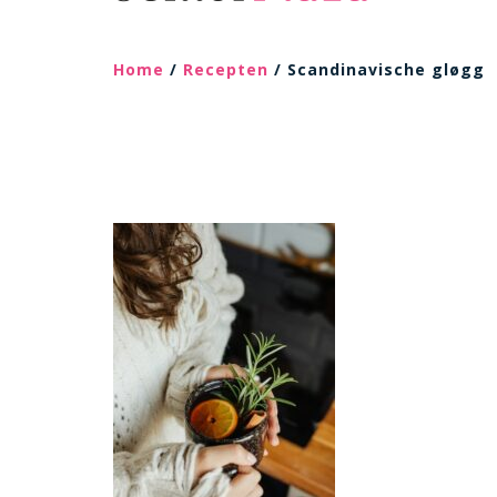
Home
/
Recepten
/ Scandinavische gløgg