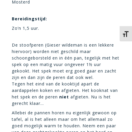
Mosterd
Bereidingstijd:
Zo’n 1,5 uur.
Kies 
De stoofperen (Gieser wildeman is een lekkere
hiervoor) worden niet geschild maar
schoongeborsteld en in één pan, tegelijk met het
spek op een matig vuur ongeveer 1½ uur
gekookt. Het spek moet erg goed gaar en zacht
zijn en dan zijn de peren dat ook wel.
Tegen het eind van de kooktijd apart de
aardappelen koken en afgieten. Het kooknat van
het spek en de peren
niet
afgieten. Nu is het
gerecht klaar…
Allebei de pannen horen nu eigenlijk gewoon op
tafel, al is het alleen maar om het allemaal zo
goed mogelijk warm te houden. Neem een paar