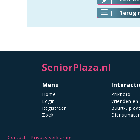
Terug 
SeniorPlaza.nl
Menu
Interacti
Home
Prikbord
Login
Vrienden en
Registreer
Buurt-, plaa
Zoek
Dienstmate
Contact
Privacy verklaring