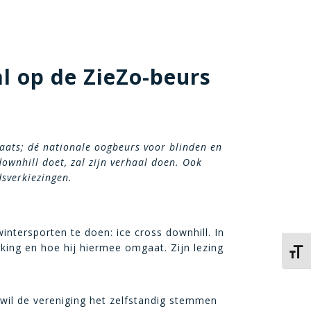
al op de ZieZo-beurs
aats; dé nationale oogbeurs voor blinden en
ownhill doet, zal zijn verhaal doen. Ook
sverkiezingen.
tersporten te doen: ice cross downhill. In
king en hoe hij hiermee omgaat. Zijn lezing
Kies 
wil de vereniging het zelfstandig stemmen