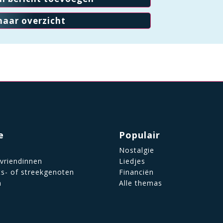
naar overzicht
e
Populair
Nostalgie
 vriendinnen
Liedjes
ts- of streekgenoten
Financiën
n
Alle themas