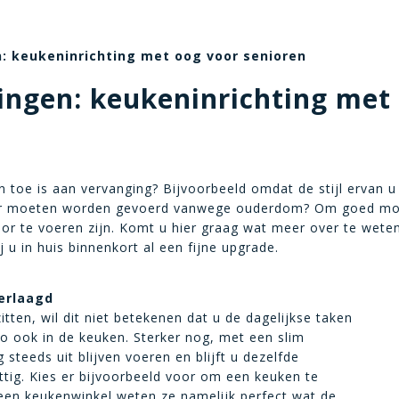
n: keukeninrichting met oog voor senioren
singen: keukeninrichting met
n toe is aan vervanging? Bijvoorbeeld omdat de stijl ervan 
or moeten worden gevoerd vanwege ouderdom? Om goed mobiel
or te voeren zijn. Komt u hier graag wat meer over te wete
j u in huis binnenkort al een fijne upgrade.
erlaagd
tten, wil dit niet betekenen dat u de dagelijkse taken
Zo ook in de keuken. Sterker nog, met een slim
steeds uit blijven voeren en blijft u dezelfde
ttig. Kies er bijvoorbeeld voor om een keuken te
een keukenwinkel weten ze namelijk perfect wat de