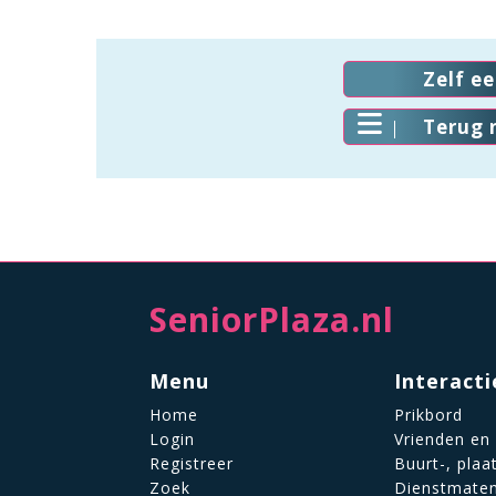
Zelf e
Terug 
SeniorPlaza.nl
Menu
Interacti
Home
Prikbord
Login
Vrienden en
Registreer
Buurt-, plaa
Zoek
Dienstmate