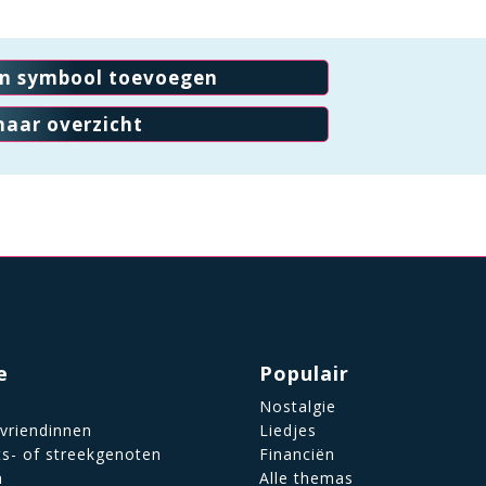
en symbool toevoegen
naar overzicht
e
Populair
Nostalgie
 vriendinnen
Liedjes
ts- of streekgenoten
Financiën
n
Alle themas