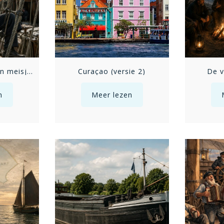
Daar was laatst een meisje loos – versie 2
Curaçao (versie 2)
De v
n
Meer lezen