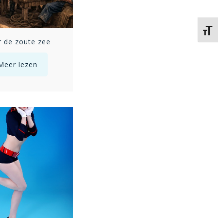
Kies 
 de zoute zee
Haallijntje, boellijntje, haallijntje ho!
Meer lezen
Meer lezen