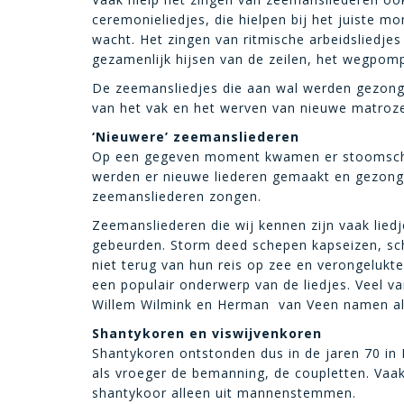
ceremonieliedjes, die hielpen bij het juiste 
wacht. Het zingen van ritmische arbeidsliedjes 
gezamenlijk hijsen van de zeilen, het wegpom
De zeemansliedjes die aan wal werden gezongen
van het vak en het werven van nieuwe matroz
‘Nieuwere’ zeemansliederen
Op een gegeven moment kwamen er stoomschep
werden er nieuwe liederen gemaakt en gezonge
zeemansliederen zongen.
Zeemansliederen die wij kennen zijn vaak lied
gebeurden. Storm deed schepen kapseizen, sc
niet terug van hun reis op zee en verongelukt
een populair onderwerp van de liedjes. Veel v
Willem Wilmink en Herman van Veen namen all
Shantykoren en viswijvenkoren
Shantykoren ontstonden dus in de jaren 70 in 
als vroeger de bemanning, de coupletten. Vaak
shantykoor alleen uit mannenstemmen.