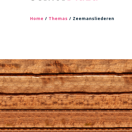
Home
/
Themas
/ Zeemansliederen