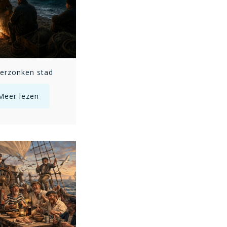
erzonken stad
Janus, Janus pak me nog een keer
Meer lezen
Meer lezen