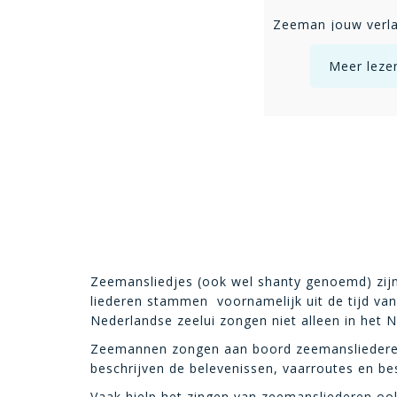
Meer leze
Zeemansliedjes (ook wel shanty genoemd) zijn 
liederen stammen voornamelijk uit de tijd van
Nederlandse zeelui zongen niet alleen in het N
Zeemannen zongen aan boord zeemansliederen. 
beschrijven de belevenissen, vaarroutes en b
Vaak hielp het zingen van zeemansliederen ook