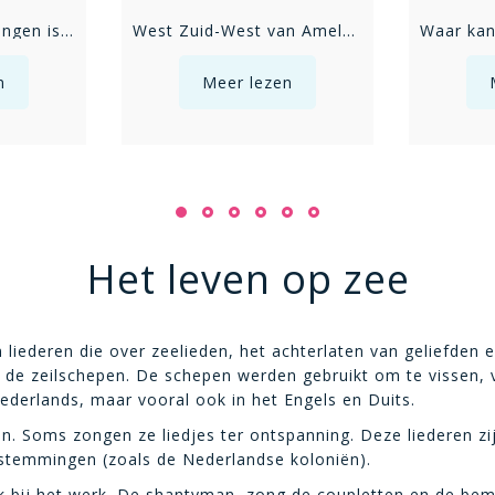
Zeeman jouw verlangen is op zee
West Zuid-West van Ameland
n
Meer lezen
Het leven op zee
liederen die over zeelieden, het achterlaten van geliefden 
 de zeilschepen. De schepen werden gebruikt om te vissen, 
ederlands, maar vooral ook in het Engels en Duits.
Soms zongen ze liedjes ter ontspanning. Deze liederen zij
estemmingen (zoals de Nederlandse koloniën).
 bij het werk. De shantyman, zong de coupletten en de bema