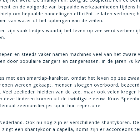
moment en de volgorde van bepaalde werkzaamheden tijdens he
hielp om bepaalde handelingen efficiënt te laten verlopen; he
pen van water of het opbergen van de zeilen.
 zijn vaak liedjes waarbij het leven op zee werd verheerlij
en.
en en steeds vaker namen machines veel van het zware we
n door populaire zangers en zangeressen. In de jaren 70 k
jes met een smartlap-karakter, omdat het leven op zee zwaa
hepen werden gekaapt, mensen sloegen overboord, bezeerden
e. Veel zeelieden hielden van de zee, maar ook velen kregen
an deze liederen komen uit de twintigste eeuw. Koos Speenho
emaal zeemansliedjes op in hun repertoire.
Nederland. Ook nu nog zijn er verschillende shantykoren. De 
 zingt een shantykoor a capella, soms zijn er accordeons te