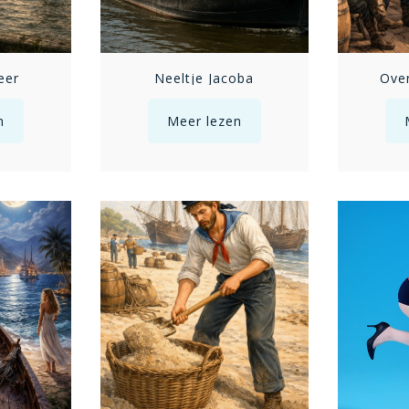
eer
Neeltje Jacoba
Over
n
Meer lezen