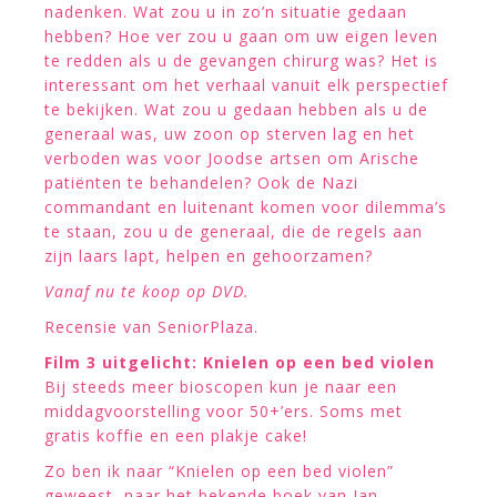
nadenken. Wat zou u in zo’n situatie gedaan
hebben? Hoe ver zou u gaan om uw eigen leven
te redden als u de gevangen chirurg was? Het is
interessant om het verhaal vanuit elk perspectief
te bekijken. Wat zou u gedaan hebben als u de
generaal was, uw zoon op sterven lag en het
verboden was voor Joodse artsen om Arische
patiënten te behandelen? Ook de Nazi
commandant en luitenant komen voor dilemma’s
te staan, zou u de generaal, die de regels aan
zijn laars lapt, helpen en gehoorzamen?
Vanaf nu te koop op DVD.
Recensie van SeniorPlaza.
Film 3 uitgelicht: Knielen op een bed violen
Bij steeds meer bioscopen kun je naar een
middagvoorstelling voor 50+’ers. Soms met
gratis koffie en een plakje cake!
Zo ben ik naar “Knielen op een bed violen”
geweest, naar het bekende boek van Jan