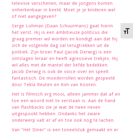
televisie verschenen, maar de jongens komen
onherkenbaar in beeld. Moet je je kinderen wel
of niet aangegeven?
Serge Lohman (Daan Schuurmans) gaat hierin
Kies 
het verst. Hij is een ambitieuze politicus die
graag premier wil worden en kondigt aan dat hij
zich de volgende dag zal terugtrekken uit de
politiek. Zijn broer Paul (Jacob Derwig) is een
ontslagen leraar en heeft agressieve trekjes. Hij
wil alles met de mantel der liefde bedekken.
Jacob Derwig is ook de voice-over en speelt
fantastisch. De moederrollen worden gespeeld
door Tekla Reuten en Kim van Kooten.
Het is filmisch erg mooi, alleen jammer dat af en
toe een woord niet te verstaan is. Aan de hand
van flashbacks zie je wat de twee neven
uitgespookt hebben. Ondanks het zware
onderwerp valt er af en toe ook nog te lachen.
Van “Het Diner” is een toneelstuk gemaakt en er