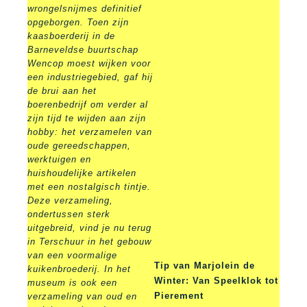
wrongelsnijmes definitief
opgeborgen. Toen zijn
kaasboerderij in de
Barneveldse buurtschap
Wencop moest wijken voor
een industriegebied, gaf hij
de brui aan het
boerenbedrijf om verder al
zijn tijd te wijden aan zijn
hobby: het verzamelen van
oude gereedschappen,
werktuigen en
huishoudelijke artikelen
met een nostalgisch tintje.
Deze verzameling,
ondertussen sterk
uitgebreid, vind je nu terug
in Terschuur in het gebouw
van een voormalige
Tip van Marjolein de
kuikenbroederij. In het
Winter: Van Speelklok tot
museum is ook een
Pierement
verzameling van oud en