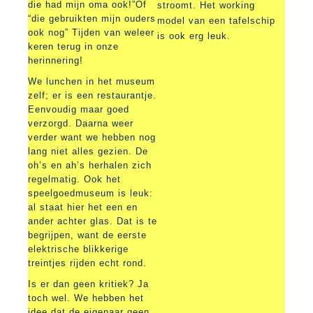
die had mijn oma ook!”Of
stroomt. Het working
“die gebruikten mijn ouders
model van een tafelschip
ook nog” Tijden van weleer
is ook erg leuk.
keren terug in onze
herinnering!
We lunchen in het museum
zelf; er is een restaurantje.
Eenvoudig maar goed
verzorgd. Daarna weer
verder want we hebben nog
lang niet alles gezien. De
oh’s en ah’s herhalen zich
regelmatig. Ook het
speelgoedmuseum is leuk:
al staat hier het een en
ander achter glas. Dat is te
begrijpen, want de eerste
elektrische blikkerige
treintjes rijden echt rond.
Is er dan geen kritiek? Ja
toch wel. We hebben het
idee dat de eigenaar geen