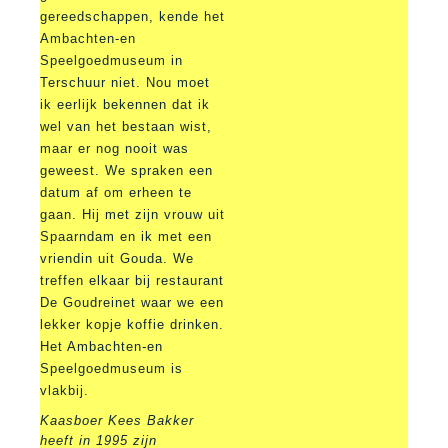
gereedschappen, kende het
Ambachten-en
Speelgoedmuseum in
Terschuur niet. Nou moet
ik eerlijk bekennen dat ik
wel van het bestaan wist,
maar er nog nooit was
geweest. We spraken een
datum af om erheen te
gaan. Hij met zijn vrouw uit
Spaarndam en ik met een
vriendin uit Gouda. We
treffen elkaar bij restaurant
De Goudreinet waar we een
lekker kopje koffie drinken.
Het Ambachten-en
Speelgoedmuseum is
vlakbij.
Kaasboer Kees Bakker
heeft in 1995 zijn