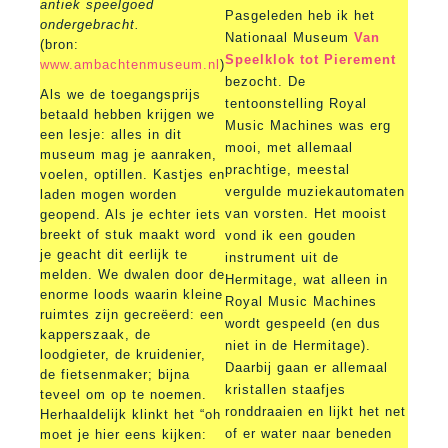
antiek speelgoed
Pasgeleden heb ik het
ondergebracht.
Nationaal Museum
Van
(bron:
Speelklok tot Pierement
www.ambachtenmuseum.nl
)
bezocht. De
Als we de toegangsprijs
tentoonstelling Royal
betaald hebben krijgen we
Music Machines was erg
een lesje: alles in dit
mooi, met allemaal
museum mag je aanraken,
prachtige, meestal
voelen, optillen. Kastjes en
vergulde muziekautomaten
laden mogen worden
van vorsten. Het mooist
geopend. Als je echter iets
breekt of stuk maakt word
vond ik een gouden
je geacht dit eerlijk te
instrument uit de
melden. We dwalen door de
Hermitage, wat alleen in
enorme loods waarin kleine
Royal Music Machines
ruimtes zijn gecreëerd: een
wordt gespeeld (en dus
kapperszaak, de
niet in de Hermitage).
loodgieter, de kruidenier,
Daarbij gaan er allemaal
de fietsenmaker; bijna
kristallen staafjes
teveel om op te noemen.
ronddraaien en lijkt het net
Herhaaldelijk klinkt het “oh
of er water naar beneden
moet je hier eens kijken: