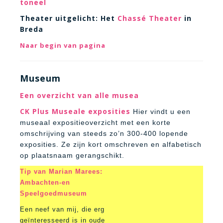
toneel
Theater uitgelicht: Het
Chassé Theater
in
Breda
Naar begin van pagina
Museum
Een overzicht van alle musea
CK Plus Museale exposities
Hier vindt u een
museaal expositieoverzicht met een korte
omschrijving van steeds zo’n 300-400 lopende
exposities. Ze zijn kort omschreven en alfabetisch
op plaatsnaam gerangschikt.
Tip van Marian Marees:
Ambachten-en
Speelgoedmuseum
Een neef van mij, die erg
geïnteresseerd is in oude