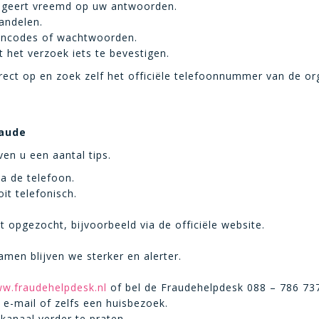
reageert vreemd op uw antwoorden.
handelen.
incodes of wachtwoorden.
 het verzoek iets te bevestigen.
rect op en zoek zelf het officiële telefoonnummer van de or
raude
en u een aantal tips.
a de telefoon.
it telefonisch.
 opgezocht, bijvoorbeeld via de officiële website.
amen blijven we sterker en alerter.
w.fraudehelpdesk.nl
of bel de Fraudehelpdesk 088 – 786 73
e-mail of zelfs een huisbezoek.
kanaal verder te praten.