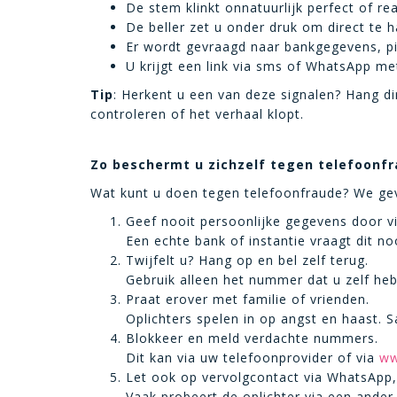
De stem klinkt onnatuurlijk perfect of 
De beller zet u onder druk om direct te 
Er wordt gevraagd naar bankgegevens, p
U krijgt een link via sms of WhatsApp met
Tip
: Herkent u een van deze signalen? Hang di
controleren of het verhaal klopt.
Zo beschermt u zichzelf tegen telefoonf
Wat kunt u doen tegen telefoonfraude? We gev
Geef nooit persoonlijke gegevens door vi
Een echte bank of instantie vraagt dit noo
Twijfelt u? Hang op en bel zelf terug.
Gebruik alleen het nummer dat u zelf hebt
Praat erover met familie of vrienden.
Oplichters spelen in op angst en haast. S
Blokkeer en meld verdachte nummers.
Dit kan via uw telefoonprovider of via
ww
Let ook op vervolgcontact via WhatsApp, 
Vaak probeert de oplichter via een ander 