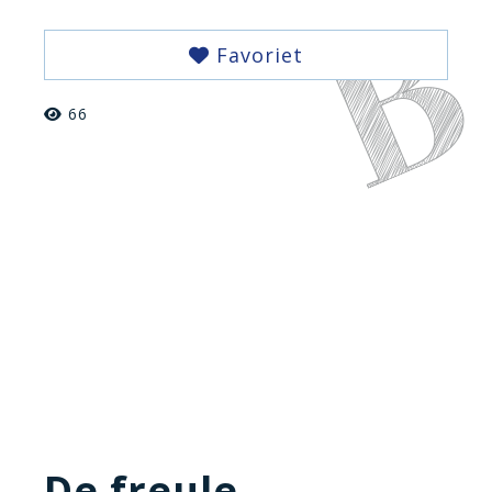
Favoriet
66
De freule