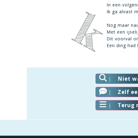
In een volgen
Ik ga alvast 
Nog maar nauw
Met een ijsel
Dit voorval o
Een ding had 
Niet w
Zelf e
Terug 