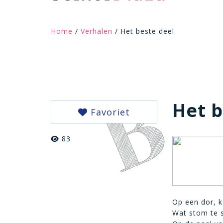
Home
/
Verhalen
/ Het beste deel
Het b
Favoriet
83
Op een dor, k
Wat stom te s