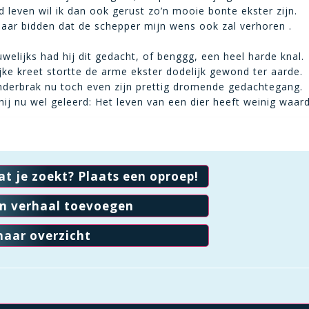
d leven wil ik dan ook gerust zo’n mooie bonte ekster zijn.
maar bidden dat de schepper mijn wens ook zal verhoren .
elijks had hij dit gedacht, of benggg, een heel harde knal.
ijke kreet stortte de arme ekster dodelijk gewond ter aarde.
nderbrak nu toch even zijn prettig dromende gedachtegang.
hij nu wel geleerd: Het leven van een dier heeft weinig waard
at je zoekt? Plaats een oproep!
en verhaal toevoegen
naar overzicht