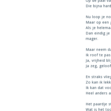
Op de paal va
Die bijna har
Nu loop je no
Maar op een g
Als je helemaa
Dan eindig je
mager.
Maar neem dan
Ik roof te pa
Ja, vrijheid 
Ja zeg, geloof
En straks vli
Zo kan ik lek
Ik kan dat vo
Heel anders 
Het paardje s
Wat is het toc