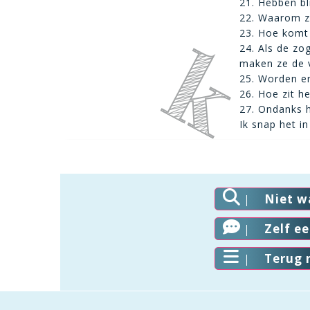
21. Hebben bl
22. Waarom zi
23. Hoe komt 
24. Als de z
maken ze de v
25. Worden er
26. Hoe zit h
27. Ondanks h
Ik snap het in
Niet w
Zelf e
Terug 