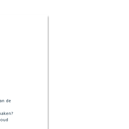
van de
maken?
koud