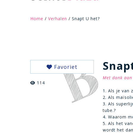
Home
/
Verhalen
/ Snapt U het?
Snapt
Favoriet
Met dank aan 
114
1. Als je van
2. Als maïsol
3. Als superl
tube.?
4. Waarom mo
5. Als het va
wordt het da