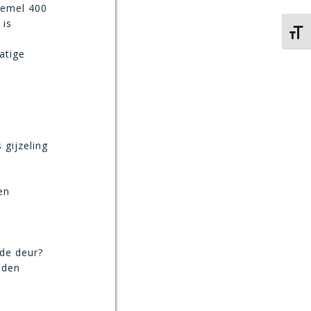
hemel 400
 is
Kies 
atige
 gijzeling
en
 de deur?
lden