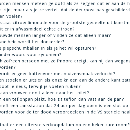
rden mensen meteen geloofd als ze zeggen dat er aan de 
n zijn, maar als je ze vertelt dat de deurpost pas geschilderd
en voelen?
taat citroenlimonade voor de grootste gedeelte uit kunstm
it er in afwasmiddel echte citroen?
ouwde mensen langer of vinden ze dat alleen maar?
snelheid wordt het donkerder?
e piepschuimballen in als je het wil opsturen?
 ander woord voor synoniem?
chizofreen persoon met zelfmoord dreigt, kan hij dan wegens
worden?
ordt er geen kattenvoer met muizensmaak verkocht?
n stoelen er uitzien als onze knieën aan de andere kant zat
opt je neus, terwijl je voeten ruiken?
an vrouwen nooit alleen naar het toilet?
in een teflonpan plakt, hoe zit teflon dan vast aan de pan?
eft een tankstation dat 24 uur per dag open is een slot op
rden voor de ter dood veroordeelden in de VS steriele naa
taat er een uiterste verkoopdatum op een beker zure room?