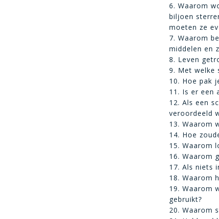
6. Waarom wo
biljoen sterre
moeten ze ev
7. Waarom bes
middelen en z
8. Leven getr
9. Met welke 
10. Hoe pak j
11. Is er een
12. Als een s
veroordeeld 
13. Waarom w
14. Hoe zoude
15. Waarom lo
16. Waarom ga
17. Als niets 
18. Waarom he
19. Waarom wo
gebruikt?
20. Waarom s