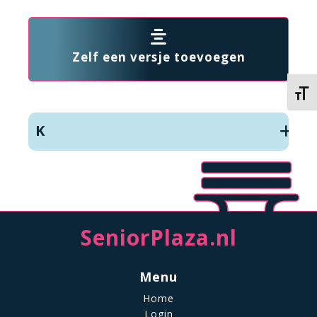
Zelf een versje toevoegen
Kies 
K
SeniorPlaza.nl
Menu
Home
Login