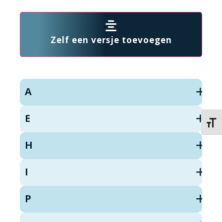
Zelf een versje toevoegen
A
E
Kies 
H
I
P