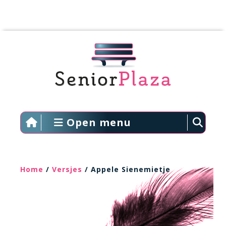
Open menu
Home
/
Versjes
/ Appele Sienemietje