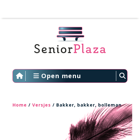
Open menu
Home
/
Versjes
/ Bakker, bakker, bolleman