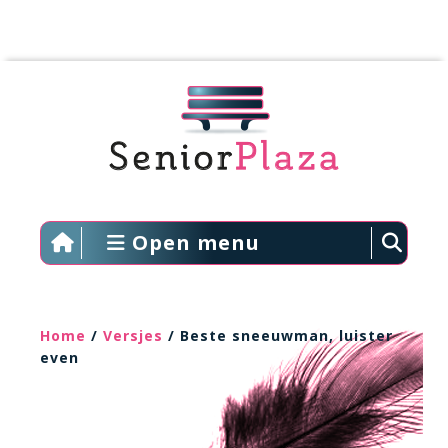
Open menu
Home
/
Versjes
/ Beste sneeuwman, luister
even