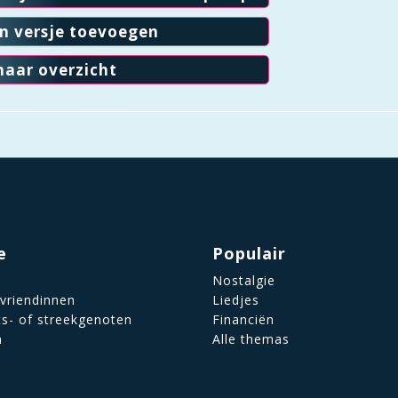
en versje toevoegen
naar overzicht
e
Populair
Nostalgie
 vriendinnen
Liedjes
ts- of streekgenoten
Financiën
n
Alle themas