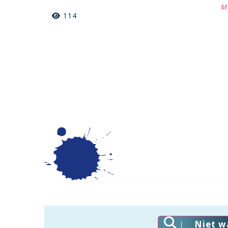
M
114
Niet w