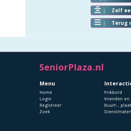
Zelf e
Terug 
SeniorPlaza.nl
Menu
Interacti
Home
Prikbord
Login
Vrienden en
Registreer
Buurt-, plaa
Zoek
Dienstmate