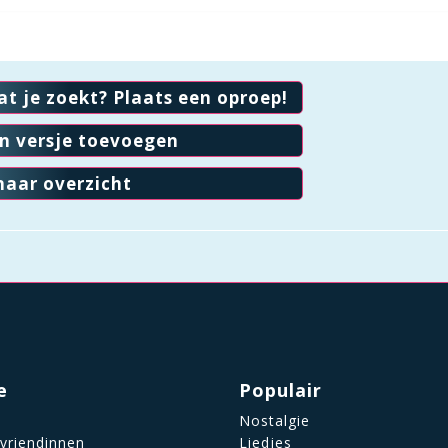
at je zoekt? Plaats een oproep!
en versje toevoegen
naar overzicht
e
Populair
Nostalgie
 vriendinnen
Liedjes