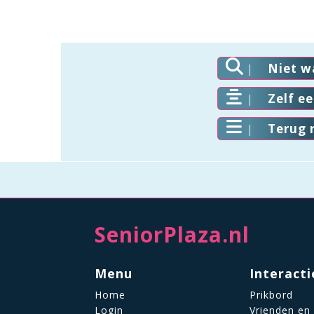
Niet w
Zelf e
Terug 
SeniorPlaza.nl
Menu
Interacti
Home
Prikbord
Login
Vrienden en