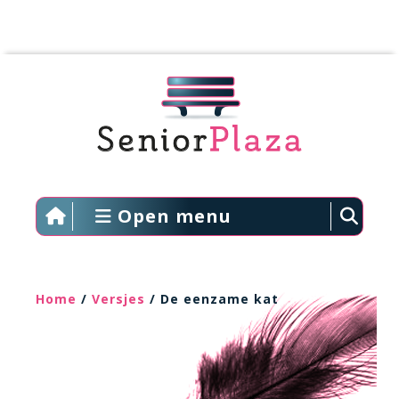
Open menu
Home
/
Versjes
/ De eenzame kat