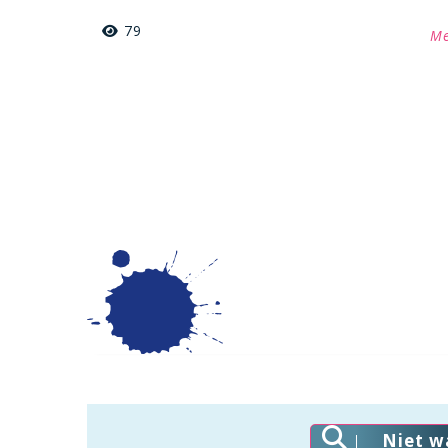
79
Me
Niet w