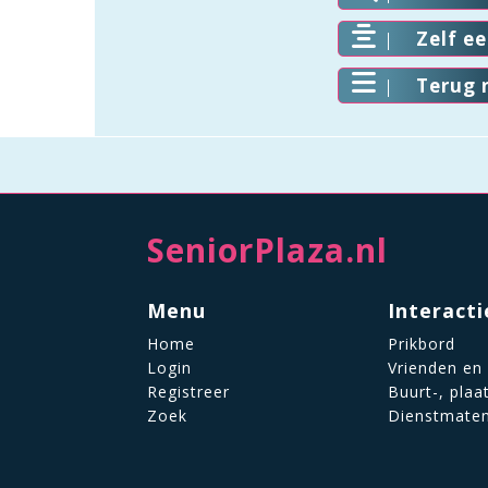
Zelf e
Terug 
SeniorPlaza.nl
Menu
Interacti
Home
Prikbord
Login
Vrienden en
Registreer
Buurt-, plaa
Zoek
Dienstmate