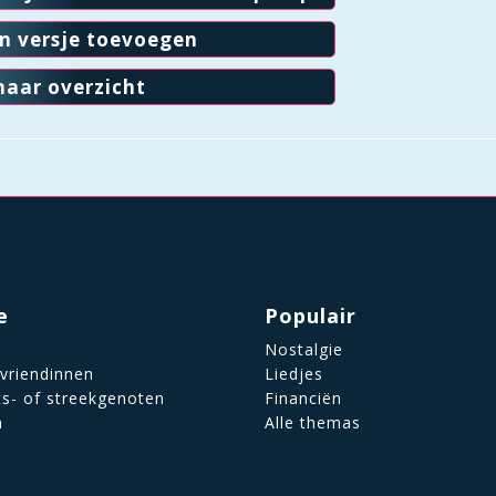
en versje toevoegen
naar overzicht
e
Populair
Nostalgie
 vriendinnen
Liedjes
ts- of streekgenoten
Financiën
n
Alle themas