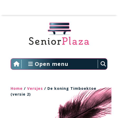
Open menu
Home
/
Versjes
/ De koning Timboektoe
(versie 2)