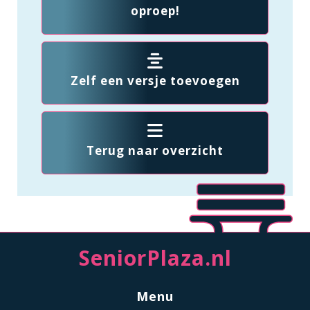
oproep!
Zelf een versje toevoegen
Terug naar overzicht
SeniorPlaza.nl
Menu