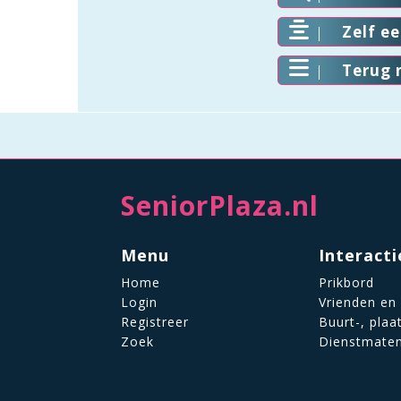
Zelf e
Terug 
SeniorPlaza.nl
Menu
Interacti
Home
Prikbord
Login
Vrienden en
Registreer
Buurt-, plaa
Zoek
Dienstmate