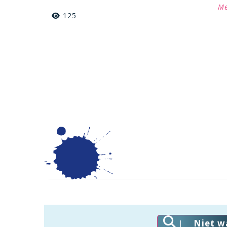
Me
125
Niet w