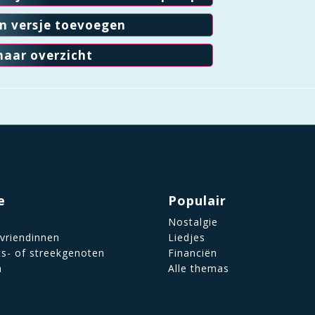
en versje toevoegen
naar overzicht
e
Populair
Nostalgie
 vriendinnen
Liedjes
ts- of streekgenoten
Financiën
n
Alle themas