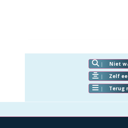
Niet w
Zelf e
Terug 