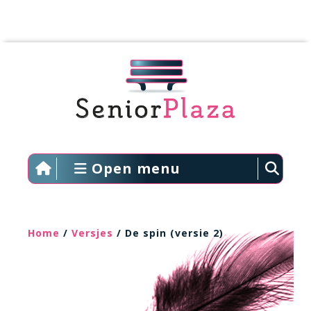
Open menu
Home
/
Versjes
/ De spin (versie 2)