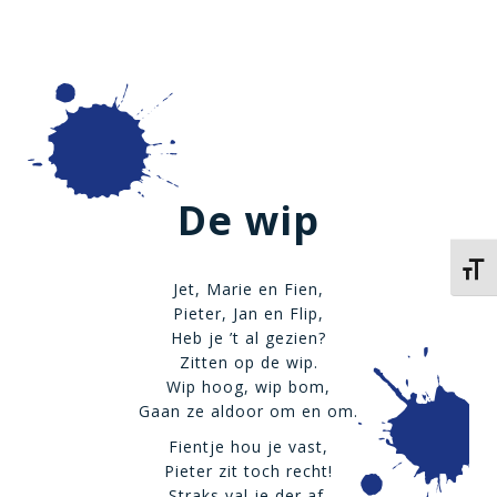
De wip
Kies 
Jet, Marie en Fien,
Pieter, Jan en Flip,
Heb je ’t al gezien?
Zitten op de wip.
Wip hoog, wip bom,
Gaan ze aldoor om en om.
Fientje hou je vast,
Pieter zit toch recht!
Straks val je der af,