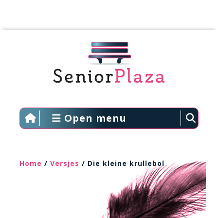
Open menu
Home
/
Versjes
/ Die kleine krullebol