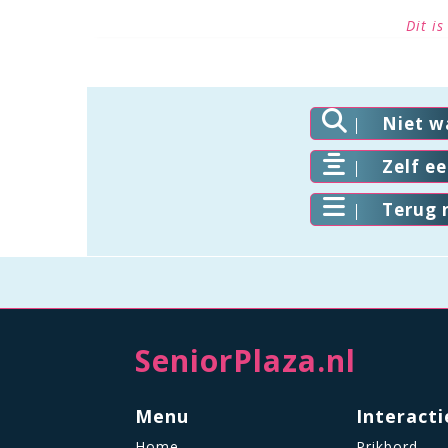
Dit i
Niet w
Zelf e
Terug 
SeniorPlaza.nl
Menu
Interacti
Home
Prikbord