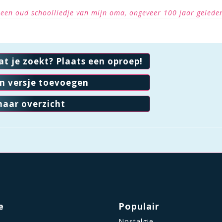
s een oud schoolliedje van mijn oma, ongeveer 100 jaar gelede
at je zoekt? Plaats een oproep!
en versje toevoegen
naar overzicht
e
Populair
Nostalgie