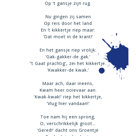
Op ’t gansje zijn rug.
Nu gingen zij samen
Op reis door het land
En ’t kikkertje riep maar:
‘Dat moet in de krant!’
En het gansje riep vrolijk:
‘Gak-gakker-de gak.’
”t Gaat prachtig’, zei het kikkertje.
‘Kwakker-de kwak.’
Maar ach, daar ineens,
Kwam heer ooievaar aan.
‘Kwak-kwak!’ riep het kikkertje,
‘Vlug hier vandaan!’
Toe nam hij een sprong,
O, verschrikkelijk groot…
‘Gered!’ dacht ons Groentje