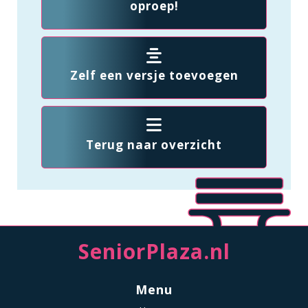
oproep!
Zelf een versje toevoegen
Terug naar overzicht
SeniorPlaza.nl
Menu