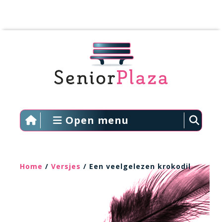
Open menu
Home
/
Versjes
/ Een veelgelezen krokodil