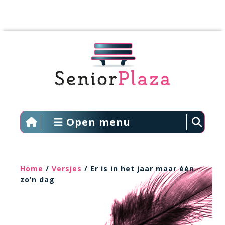
Open menu
Home
/
Versjes
/ Er is in het jaar maar één
zo’n dag