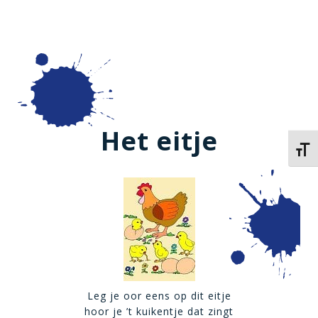
Het eitje
Kies 
Leg je oor eens op dit eitje
hoor je ’t kuikentje dat zingt