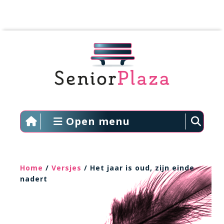
Open menu
Home
/
Versjes
/ Het jaar is oud, zijn einde
nadert