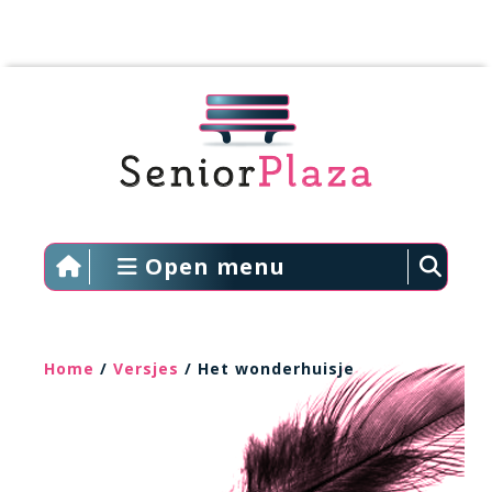
Open menu
Home
/
Versjes
/ Het wonderhuisje