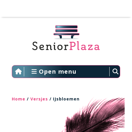
Open menu
Home
/
Versjes
/ IJsbloemen