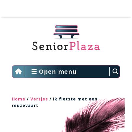
Open menu
Home
/
Versjes
/ Ik fietste met een
reuzevaart